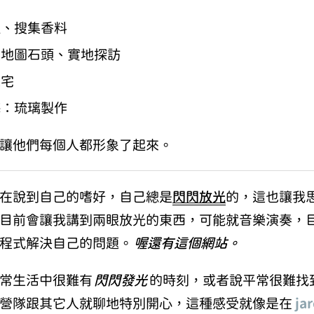
理、搜集香料
集地圖石頭、實地探訪
像宅
梅：琉璃製作
讓他們每個人都形象了起來。
在說到自己的嗜好，自己總是
閃閃放光
的，這也讓我
目前會讓我講到兩眼放光的東西，可能就音樂演奏，
程式解決自己的問題。
喔還有這個網站。
常生活中很難有
閃閃發光
的時刻，或者說平常很難找
樂營隊跟其它人就聊地特別開心，這種感受就像是在
ja