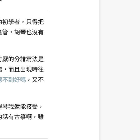
曲初學者，只得把
簧管，胡琴也沒有
討厭的分譜寫法是
譜，而且出現時往
聽不到好嗎
，又不
提琴我還能接受，
的話有古箏啊，雖