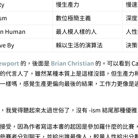
ty
慢生產力
慢速
ism
數位極簡主義
深度
an Human
最人模人樣的人
人性
ive By
賴以生活的演算法
決策
ewport
的，後面是
Brian Christian
的。可以看到 Cal
的代言人了，雖然某種本質上是這樣沒錯，但生產力
一樣嗎，感覺生產更偏向最後的結果，工作力更像是
，我覺得聽起來太過世俗了，沒有 -ism 結尾那種優
接受，因為作者寫這本書的起因是參加羅什麼的比賽
參賽者分別聊天，並給出誰最像人，較量人性給出分