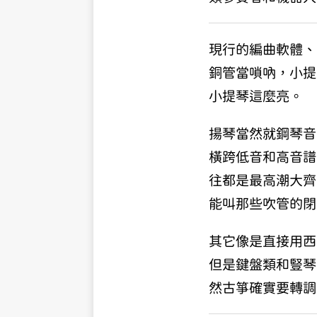
現行的編曲軟體、
銅管當嗩吶，小提
小提琴這麼亮。
揚琴當然就鋼琴音
橫跨低音和高音譜
往都是最高潮大齊
能叫那些吹管的閉
其它像是直接用西
但是鍵盤類和豎琴
然古箏確實要轉調