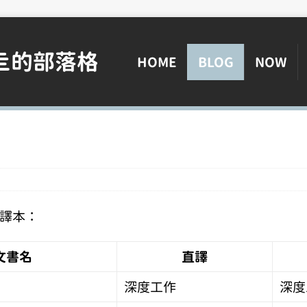
亖的部落格
HOME
BLOG
NOW
譯本：
文書名
直譯
深度工作
深度