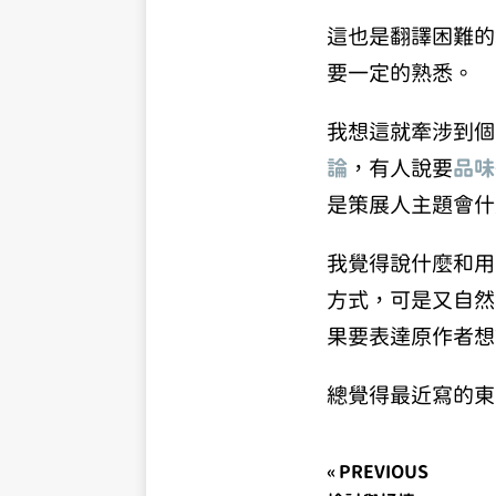
這也是翻譯困難的
要一定的熟悉。
我想這就牽涉到個
論
，有人說要
品味
是策展人主題會什
我覺得說什麼和用
方式，可是又自然
果要表達原作者想
總覺得最近寫的東
« PREVIOUS