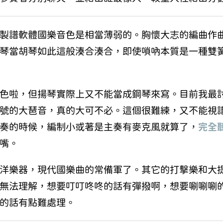
製譜軟體國樂音色是相當薄弱的。胸懷大志的編曲作
琴當胡琴如此這般湊合湊合，即使嗩吶本質是一種雙
色啦，但揚琴實際上又不能當成鋼琴來寫。目前我最
號的大琶音，真的大可不必。這個很難練，又不能視
奏的時候，編制小或著是主奏有麥克風就算了，
完全
嘴。
洋樂器，現代國樂曲的常備軍了。其它的打擊樂和大
無法理解，想要叮叮咚咚的話有彈撥啊，想要唰唰唰
的話有點難處理。