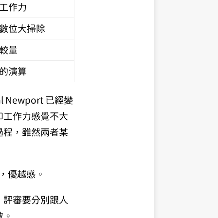
工作力
數位大掃除
較量
的演算
 Newport 已經變
和工作力感覺不大
過程，雖然兩者某
雅，優越感。
，評審要分別跟人
數。