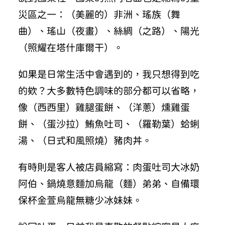
災區之一：（美麗的）非洲、瑤族（舞
曲）、瑤山（夜畫）、絲綢（之路）、陽光
（照耀在塔什庫爾干）。
如果是日常生活中會遇到的，我只想得到吃
的欸？大多數特色調味的部分都可以省略，
像（西西里）雞腿蛋餅、（洋蔥）燻雞蛋
餅、（蛋沙拉）鮪魚吐司、（羅勒葉）蛤蜊
湯、（日式和風照燒）豬肉丼。
有時則是客人被店員縮寫：肉蛋吐司大冰奶
阿伯、鍋燒意麵加烏龍（麵）弟弟、自備環
保杯金萱烏龍無糖少冰妹妹。