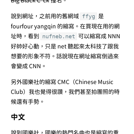
Big Black C*ck
撞名。
ffyg
說到網址，之前用的舊網域
是
fourfour yangqin 的縮寫。在買現在用的網
nufneb.net
址時，看到
可以縮寫成 NNN
好帥好心動，只是 net 聽起來太科技了跟我
想要的形象不符。話說現在網址縮寫倒過來
會變成 CNN。
另外國樂社的縮寫 CMC（Chinese Music
Club）我也覺得很讚，我們甚至拍團照的時
候還有手勢。
中文
說到國樂社，國樂的熱門名曲也是縮寫的重