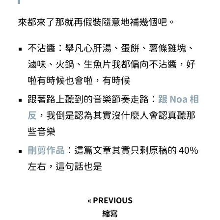
來都來了那就再假裝隨意地補幾個吧。
不沾醬：舉凡心肝湯、蛋餅、薯條雞塊、
滷味、火鍋、生魚片我都偏向不沾醬，好
啦有時候也會啦，有時候
跟著路上聽到的音樂節奏走路：
跟 Noa 相
反
，我倒是認為其實沒什麼人會認真聽那
些音樂
刪剪作品
：這篇文章其實只剩原稿的 40%
左右，這句話也是
« PREVIOUS
縮寫